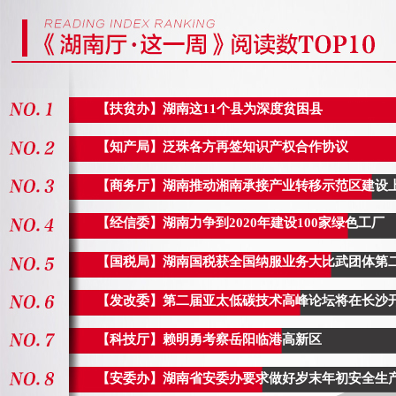
【地税局】湖南地税勇夺全国
二名
近日，2017年全国税务系统纳税
【扶贫办】湖南这11个县为深度贫困县
州闭幕，湖南地税代表队荣获全国（地税组
【安委办】省安委办要求做好
【知产局】泛珠各方再签知识产权合作协议
11月20日，湖南省安委办下发通
【商务厅】湖南推动湘南承接产业转移示范区建设
做好岁末年初安全生产工作，有效防范
【经信委】湖南力争到2020年建设100家绿色工厂
大事故发生...
[详细]
【发改委】第二届亚太低碳技术
【国税局】湖南国税获全国纳服业务大比武团体
长沙开
【发改委】第二届亚太低碳技术高峰论坛将在长沙
11月20日，第二届亚太低碳技术
【科技厅】赖明勇考察岳阳临港高新区
行。湖南省发改委党组成员、省湘西办
问...
[详细]
【安委办】湖南省安委办要求做好岁末年初安全生